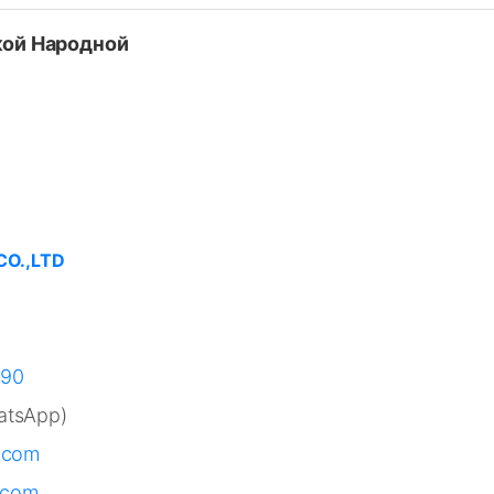
кой Народной
O.,LTD
司
890
tsApp)
.com
.com