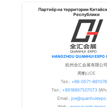
Партнёр на территории Китайс
Республики
HANGZHOU QUANHUI EXPO C
杭州全汇会展有限公
周豹/JOE
Тел.:
+86-0571-88107
Тел.:
+8618867507073
(Wha
Email.:
joe@quanhuiexpo
Web.:
www.quanhuiexpo