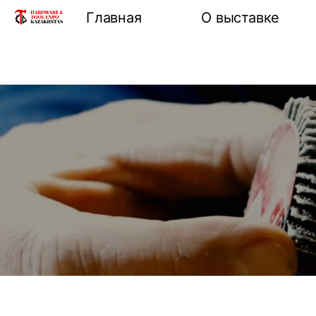
Главная
О выставке
Информация о 
Разделы выста
Формы участие
выставке
Место проведе
проезда
Отзывы