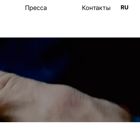
RU
Пресса
Контакты
рация
Пост-релиз
иков
Фото-видео
а
Информационные
партнеры
рамма
выставки
щение