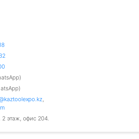
18
32
00
atsApp)
atsApp)
@kaztoolexpo.kz
,
om
, 2 этаж, офис 204.