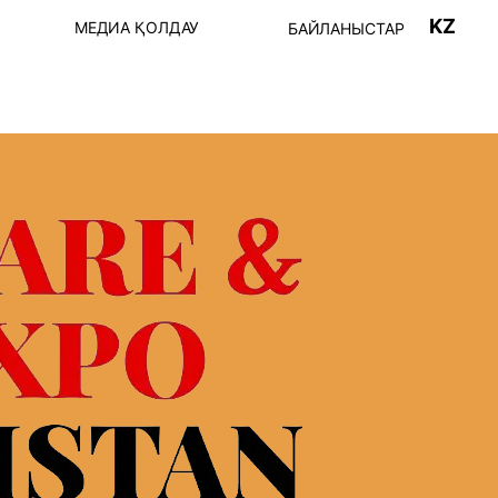
KZ
МЕДИА ҚОЛДАУ
БАЙЛАНЫСТАР
ТІРКЕЛУ
Пост-релиз
ШЫЛАР ТІЗІМІ
Фото-видео
ҒДАРЛАМА
АҚПАРАТТЫҚ
СЕРІКТЕСТЕР
К БАҒДАРЛАМА
ІҢ ЖҰМЫС
 КІРУ ЕРЕЖЕЛЕРІ