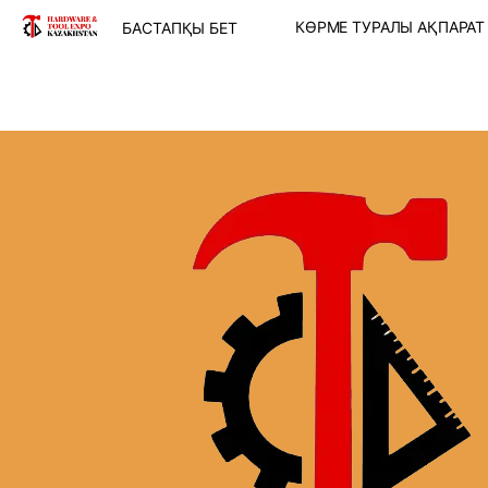
КӨРМЕ ТУРАЛЫ АҚПАРА
БАСТАПҚЫ БЕТ
КӨРМЕ МӘЛІМЕТ
КӨРМЕ БӨЛІМДЕ
КӨРМЕГЕ ҚАТЫ
МҮМКІНДІКТЕРІ
МЕКЕН-ЖАЙ ОР
ЖОЛ ЖҮРУ СЫЗ
Пікірлер