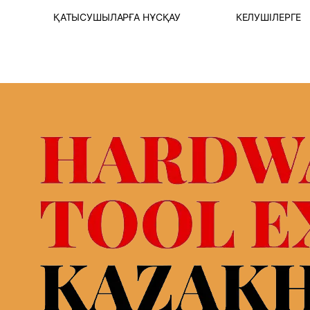
Т
ҚАТЫСУШЫЛАРҒА НҰСҚАУ
КЕЛУШІЛЕРГЕ
І
ҚАТЫСУҒА ӨТІНІШ БЕРУ
ОНЛАЙН 
РІ
КӨРМЕ СТЕНДІ
ҚАТЫСУ
СУ
ЛОГИСТИКАЛЫҚ
B2B БА
ҚЫЗМЕТТЕР &ҚОНАҚ
ІСКЕРЛІ
ҮЙЛЕР
НЫ ЖӘНЕ
КӨРМЕН
БАСЫ
ВИЗАЛЫҚ ҚОЛДАУ
УАҚЫТЫ
КӨРМЕНІҢ ЖҰМЫС
КӨРМЕГЕ
УАҚЫТЫ