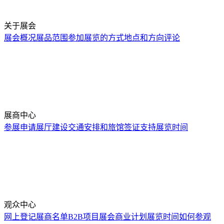
关于展会
展会概况
展品范围
参加展览的方式
地点和方向
评论
展商中心
参展申请
展厅建设
交通安排和旅馆
签证支持
展览时间
观众中心
网上登记
展商名单
B2B项目
展会商业计划
展览时间
如何参观