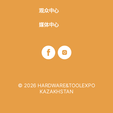
展品范围
参展申请
观众中心
参加展览的方式
展厅建设
网上登记
媒体中心
地点和方向
交通安排和旅馆
展商名单
展会信息发布
评论
签证支持
B2B项目
照片-视频
展览时间
展会商业计划
媒体伙伴
展览时间
如何参观
© 2026 HARDWARE&TOOLEXPO
KAZAKHSTAN