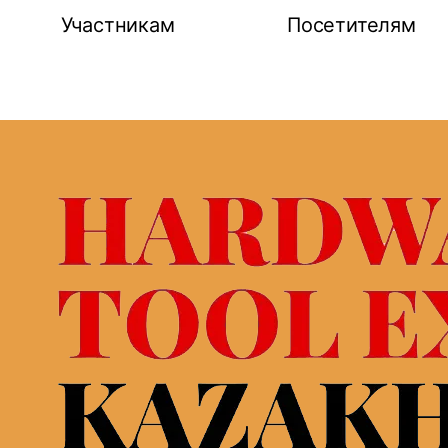
Участникам
Посетителям
выставке
Запрос на участие
Онлайн регист
вки
Застройка стенда
Список участн
 в
Логистические услуги и
B2B программ
гостиницы
Деловая прог
ния и схема
Визовая поддержка
Время работы 
Время работы выставки
Правила посе
выставки