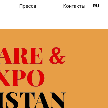
RU
Пресса
Контакты
рация
Пост-релиз
иков
Фото-видео
а
Информационные
партнеры
рамма
выставки
щение