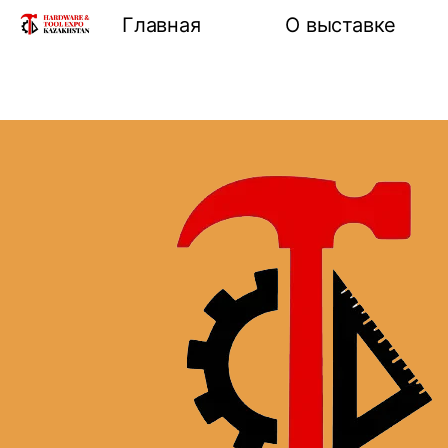
Главная
О выставке
Информация о 
Разделы выста
Формы участие
выставке
Место проведе
проезда
Отзывы