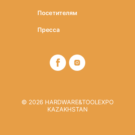
выставке
Запрос на участие
Посетителям
Разделы выставки
Застройка стенда
Онлайн
Формы участие в
Пресса
регистрация
выставке
Логистические
Пост-релиз
услуги и гостиницы
Список участников
Место проведения
и схема проезда
Фото-видео
Визовая поддержка
B2B программа
Отзывы
Информационные
Время работы
Деловая программа
партнеры
выставки
Время работы
выставки
© 2026 HARDWARE&TOOLEXPO
Правила
KAZAKHSTAN
посещение
выставки