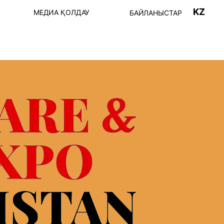
KZ
МЕДИА ҚОЛДАУ
БАЙЛАНЫСТАР
ТІРКЕЛУ
Пост-релиз
ШЫЛАР ТІЗІМІ
Фото-видео
ҒДАРЛАМА
АҚПАРАТТЫҚ
СЕРІКТЕСТЕР
К БАҒДАРЛАМА
ІҢ ЖҰМЫС
 КІРУ ЕРЕЖЕЛЕРІ