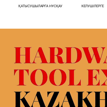
Т
ҚАТЫСУШЫЛАРҒА НҰСҚАУ
КЕЛУШІЛЕРГЕ
І
ҚАТЫСУҒА ӨТІНІШ БЕРУ
ОНЛАЙН 
РІ
КӨРМЕ СТЕНДІ
ҚАТЫСУ
СУ
ЛОГИСТИКАЛЫҚ
B2B БА
ҚЫЗМЕТТЕР &ҚОНАҚ
ІСКЕРЛІ
ҮЙЛЕР
НЫ ЖӘНЕ
КӨРМЕН
БАСЫ
ВИЗАЛЫҚ ҚОЛДАУ
УАҚЫТЫ
КӨРМЕНІҢ ЖҰМЫС
КӨРМЕГЕ
УАҚЫТЫ