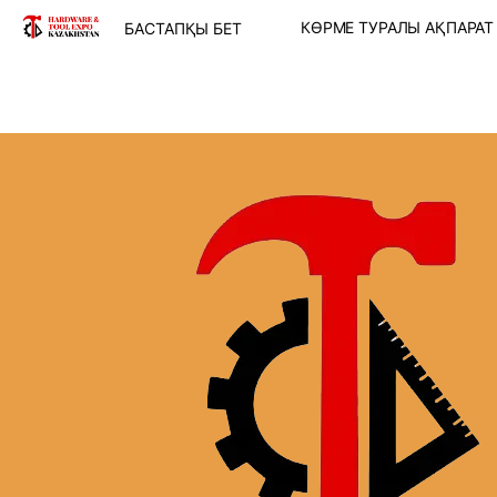
КӨРМЕ ТУРАЛЫ АҚПАРА
БАСТАПҚЫ БЕТ
КӨРМЕ МӘЛІМЕТ
КӨРМЕ БӨЛІМДЕ
КӨРМЕГЕ ҚАТЫ
МҮМКІНДІКТЕРІ
МЕКЕН-ЖАЙ ОР
ЖОЛ ЖҮРУ СЫЗ
Пікірлер