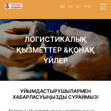
KZ
EN
RU
中文
ЛОГИСТИКАЛЫҚ
ҚЫЗМЕТТЕР &ҚОНАҚ
ҮЙЛЕР
ҰЙЫМДАСТЫРУШЫЛАРМЕН
ХАБАРЛАСУЫҢЫЗДЫ СҰРАЙМЫЗ!
Көрмені ұйымдастырушы көліктік және