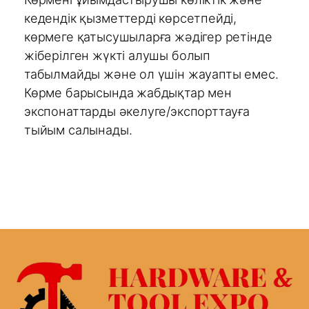
кедендік қызметтерді көрсетпейді,
көрмеге қатысушыларға жәдігер ретінде
жіберілген жүкті алушы болып
табылмайды және ол үшін жауапты емес.
Көрме барысында жабдықтар мен
экспонаттарды әкелуге/экспорттауға
тыйым салынады.