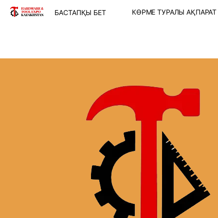
КӨРМЕ ТУРАЛЫ АҚПАРА
БАСТАПҚЫ БЕТ
КӨРМЕ МӘЛІМЕТ
КӨРМЕ БӨЛІМДЕ
КӨРМЕГЕ ҚАТЫ
МҮМКІНДІКТЕРІ
МЕКЕН-ЖАЙ ОР
ЖОЛ ЖҮРУ СЫЗ
Пікірлер