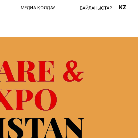
KZ
МЕДИА ҚОЛДАУ
БАЙЛАНЫСТАР
ТІРКЕЛУ
Пост-релиз
ШЫЛАР ТІЗІМІ
Фото-видео
ҒДАРЛАМА
АҚПАРАТТЫҚ
СЕРІКТЕСТЕР
К БАҒДАРЛАМА
ІҢ ЖҰМЫС
 КІРУ ЕРЕЖЕЛЕРІ